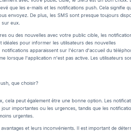
tement avec votre public cible, le SMS est un bon choix. 
 que les e-mails et les notifications push. Cela signifie q
ous envoyez. De plus, les SMS sont presque toujours dispo
 sur eux.
es ou des nouvelles avec votre public cible, les notificatio
 idéales pour informer les utilisateurs des nouvelles
notifications apparaissent sur l'écran d'accueil du téléph
même lorsque l'application n'est pas active. Les utilisateurs so
x, cela peut également être une bonne option. Les notificat
jour importantes ou les urgences, tandis que les notificati
moins urgentes.
avantages et leurs inconvénients. Il est important de déter