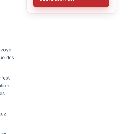
nvoyé
ue des
n'est
ation
res
tez