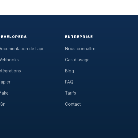
DEVELOPERS
ENTREPRISE
ocumentation de l’api
Nous connaître
Webhooks
Cas d'usage
ntégrations
Blog
Zapier
FAQ
Make
Tarifs
n8n
Contact