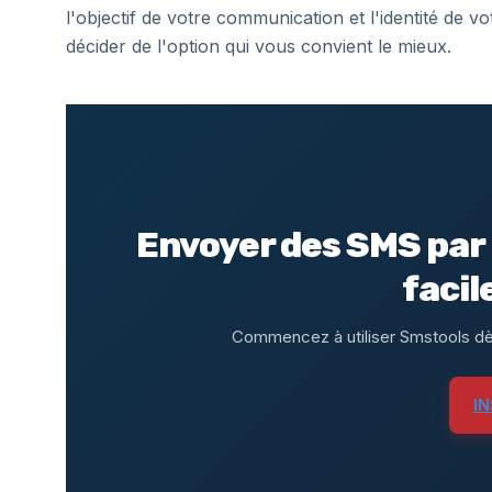
l'objectif de votre communication et l'identité de 
décider de l'option qui vous convient le mieux.
Envoyer des SMS par 
facil
Commencez à utiliser Smstools dè
I