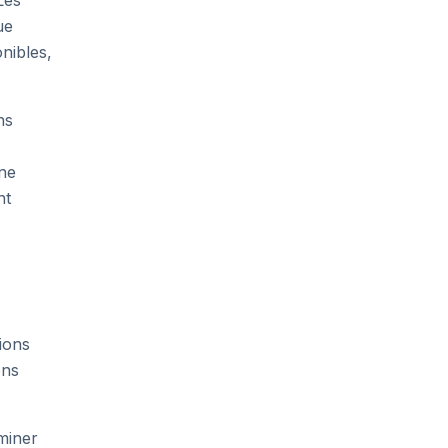
Les
ue
nibles,
ns
one
nt
ions
ons
miner