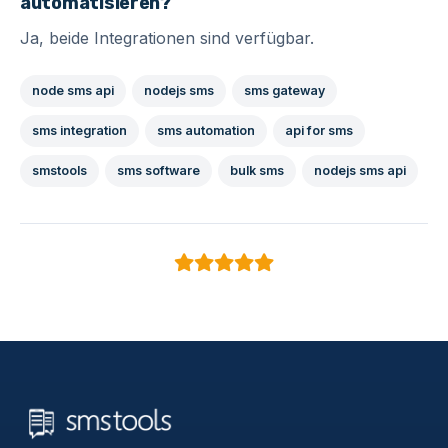
automatisieren?
Ja, beide Integrationen sind verfügbar.
node sms api
nodejs sms
sms gateway
sms integration
sms automation
api for sms
smstools
sms software
bulk sms
nodejs sms api