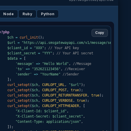
Node
Ruby
Python