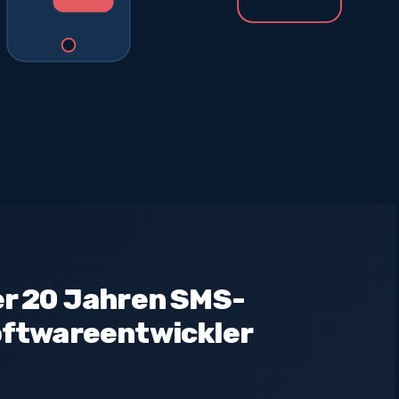
er 20 Jahren SMS-
oftwareentwickler