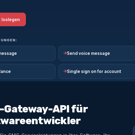
t loslegen
FUNGEN:
message
Send voice message
lance
Single sign on for account
-Gateway-API für
twareentwickler