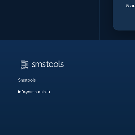
5
a
Smstools
info@smstools.lu