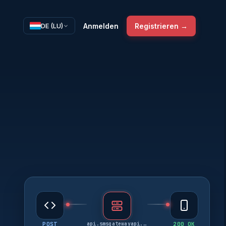
Anmelden
Registrieren →
DE (LU)
POST
api.smsgatewayapi.com
200 OK