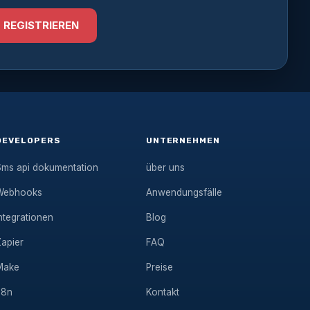
REGISTRIEREN
DEVELOPERS
UNTERNEHMEN
Sms api dokumentation
über uns
Webhooks
Anwendungsfälle
ntegrationen
Blog
Zapier
FAQ
Make
Preise
n8n
Kontakt