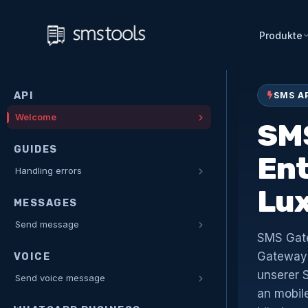
Produkte
API
SMS A
Welcome
SMS
GUIDES
Ent
Handling errors
Lu
MESSAGES
Send message
SMS Gate
Gateway 
VOICE
unserer 
Send voice message
an mobil