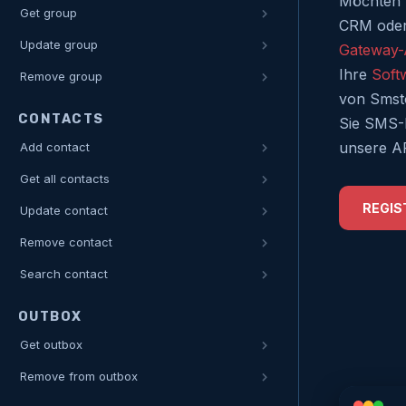
Möchten S
Get group
CRM oder 
Update group
Gateway-
Ihre
Soft
Remove group
von Smsto
CONTACTS
Sie SMS-N
unsere A
Add contact
Get all contacts
REGIS
Update contact
Remove contact
Search contact
OUTBOX
Get outbox
Remove from outbox