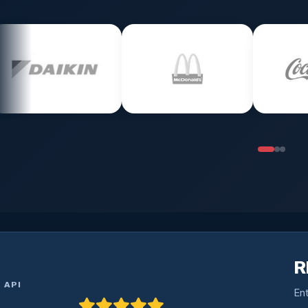
R
 API
En