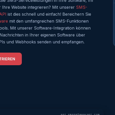
ie SMS-Serviceleistungen in Ihre Software, Ihr
Ihre Website integrieren? Mit unserer
SMS-
API
ist dies schnell und einfach! Bereichern Sie
ware
mit den umfangreichen SMS-Funktionen
ols. Mit unserer Software-Integration können
achrichten in Ihrer eigenen Software über
PIs und Webhooks senden und empfangen.
TRIEREN
api.smsgatewayapi.com