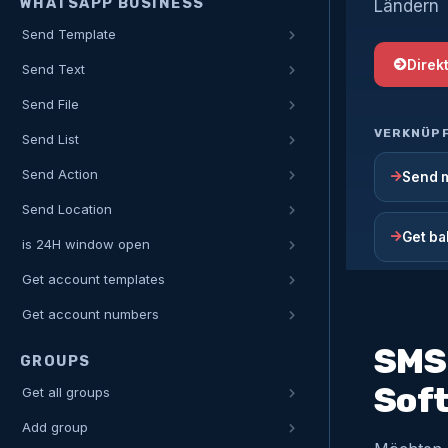
WHATSAPP BUSINESS
Ländern
Send Template
Direk
Send Text
Send File
VERKNÜP
Send List
Send Action
Send 
Send Location
Get ba
is 24H window open
Get account templates
Get account numbers
SMS
GROUPS
Sof
Get all groups
Add group