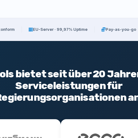
onform
EU-Server · 99,97% Uptime
Pay-as-you-go
ls bietet seit über 20 Jahr
Serviceleistungen für
Regierungsorganisationen an