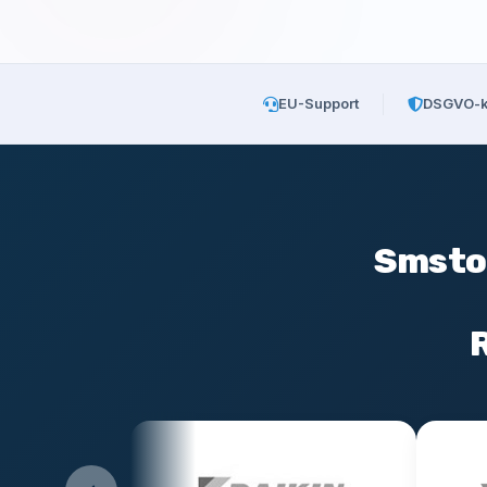
EU-Support
DSGVO-k
Smstoo