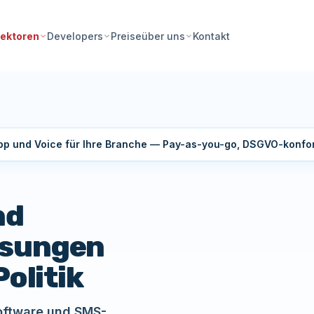
Preise
Kontakt
ektoren
Developers
über uns
p und Voice für Ihre Branche — Pay-as-you-go, DSGVO-konfor
nd
ösungen
olitik
software und SMS-