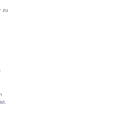
r zu
.
h
st.