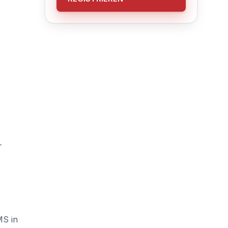
-
MS in