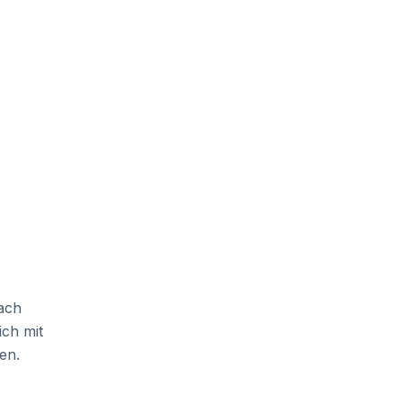
fach
ch mit
en.