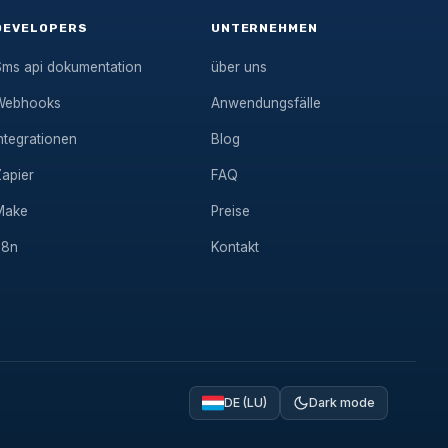
DEVELOPERS
UNTERNEHMEN
Sms api dokumentation
über uns
Webhooks
Anwendungsfälle
ntegrationen
Blog
Zapier
FAQ
Make
Preise
n8n
Kontakt
DE (LU)
Dark mode