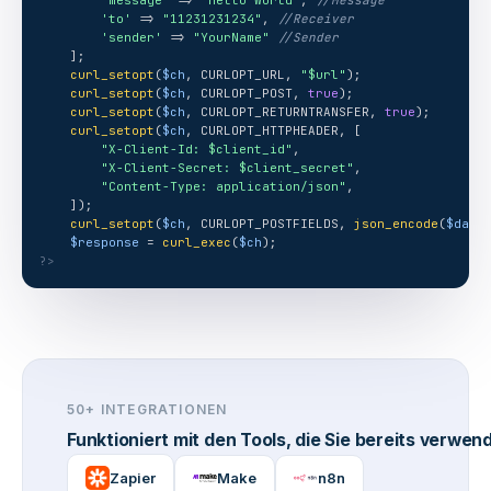
'message'
 => 
"Hello World"
, 
//Message
'to'
 => 
"11231231234"
, 
//Receiver
'sender'
 => 
"YourName"
//Sender
    ];
curl_setopt
(
$ch
, CURLOPT_URL, 
"$url"
);
curl_setopt
(
$ch
, CURLOPT_POST, 
true
);
curl_setopt
(
$ch
, CURLOPT_RETURNTRANSFER, 
true
);
curl_setopt
(
$ch
, CURLOPT_HTTPHEADER, [
"X-Client-Id: $client_id"
,
"X-Client-Secret: $client_secret"
,
"Content-Type: application/json"
,
    ]);
curl_setopt
(
$ch
, CURLOPT_POSTFIELDS, 
json_encode
(
$data
$response
 = 
curl_exec
(
$ch
);
?>
50+ INTEGRATIONEN
Funktioniert mit den Tools, die Sie bereits verwen
Zapier
Make
n8n