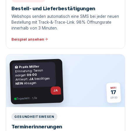
Bestell- und Lieferbestätigungen
Webshops senden automatisch eine SMS bei jeder neuen
Bestellung mit Track-&-Trace-Link. 98% Öffnungsrate
innerhalb von 3 Minuten.
Beispiel ansehen
Praxis Müller
🏥
Erinnerung: Termin
09:00
morgen
bestätigen
JA
Antwort:
absagen
NEIN
MAI
JA
17
09:00
Zugestellt · 1,5s
GESUNDHEITSWESEN
Terminerinnerungen