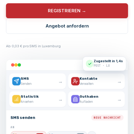
REGISTRIEREN →
Angebot anfordern
Ab 0,03 € pro SMS in Luxemburg
Zugestellt in 1,4s
POST · LU
SMS
Kontakte
→
→
Senden
Verwalten
Statistik
Guthaben
→
→
Ansehen
Aufladen
SMS senden
NEUE NACHRICHT
AN