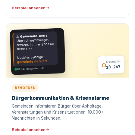
Beispiel ansehen
Gemeinde-Alert
⚠️
Überschwemmungen
erwartet in Ihrer Zone ab
16:00 Uhr.
Updates verfolgen:
gemeinde.de/alert
Gesendet
10.247
10.247 gesendet · 4s
BEHÖRDEN
Bürgerkommunikation & Krisenalarme
Gemeinden informieren Bürger über Abholtage,
Veranstaltungen und Krisensituationen. 10.000+
Nachrichten in Sekunden.
Beispiel ansehen