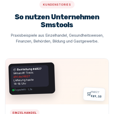
KUNDENSTORIES
So nutzen Unternehmen
Smstools
Praxisbeispiele aus Einzelhandel, Gesundheitswesen,
Finanzen, Behörden, Bildung und Gastgewerbe.
Bestellung #4827
📦
Versandt! Track:
dhl.de/4827
Lieferung heute
14-16 Uhr
Zugestellt · 1,3s
#4827
🛒
€89,50
EINZELHANDEL