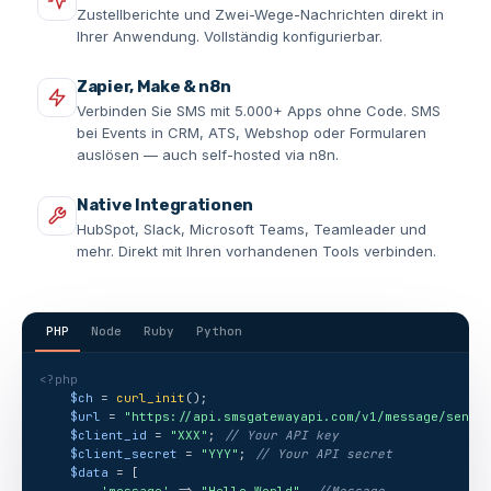
Zustellberichte und Zwei-Wege-Nachrichten direkt in
Ihrer Anwendung. Vollständig konfigurierbar.
Zapier, Make & n8n
Verbinden Sie SMS mit 5.000+ Apps ohne Code. SMS
bei Events in CRM, ATS, Webshop oder Formularen
auslösen — auch self-hosted via n8n.
Native Integrationen
HubSpot, Slack, Microsoft Teams, Teamleader und
mehr. Direkt mit Ihren vorhandenen Tools verbinden.
PHP
Node
Ruby
Python
<?php
$ch
 = 
curl_init
();
$url
 = 
"https://api.smsgatewayapi.com/v1/message/send"
$client_id
 = 
"XXX"
; 
// Your API key
$client_secret
 = 
"YYY"
; 
// Your API secret
$data
 = [