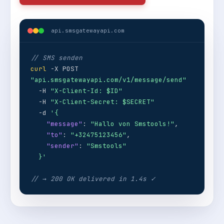
api.smsgatewayapi.com
// SMS senden
curl
-X POST
"api.smsgatewayapi.com/v1/message/send"
-H
"X-Client-Id: $ID"
-H
"X-Client-Secret: $SECRET"
-d
'{
"message"
:
"Hallo von Smstools!"
,
"to"
:
"+32475123456"
,
"sender"
:
"Smstools"
}'
// → 200 OK delivered in 1.4s ✓