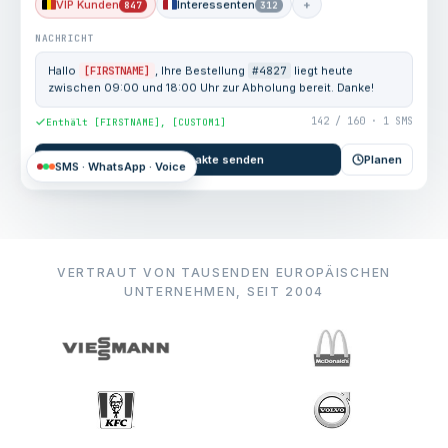
VIP Kunden
Interessenten
+
847
312
NACHRICHT
Hallo
[FIRSTNAME]
, Ihre Bestellung
#4827
liegt heute
zwischen 09:00 und 18:00 Uhr zur Abholung bereit. Danke!
142 / 160 · 1 SMS
Enthält [FIRSTNAME], [CUSTOM1]
An 847 Kontakte senden
Planen
SMS · WhatsApp · Voice
VERTRAUT VON TAUSENDEN EUROPÄISCHEN
UNTERNEHMEN, SEIT 2004