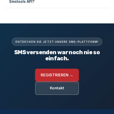
Smstools API?
Wir bieten SDKs und Beispielcode für PHP, Node.js,
Ruby, Python, Java und PowerShell. Siehe die
API-
Dokumentation
für Codebeispiele und Webhooks.
ENTDECKEN SIE JETZT UNSERE SMS-PLATTFORM!
SMS versenden war noch nie so
einfach.
REGISTRIEREN →
Kontakt