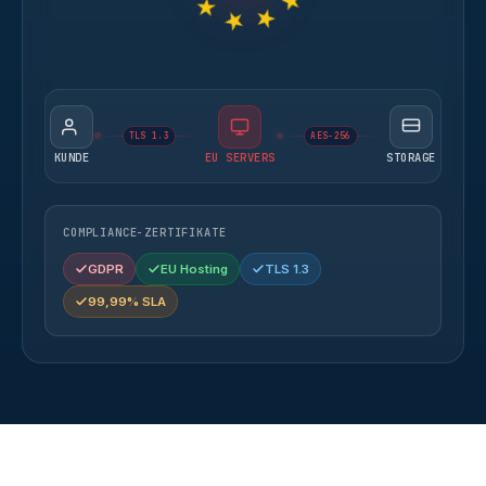
TLS 1.3
AES-256
KUNDE
EU SERVERS
STORAGE
COMPLIANCE-ZERTIFIKATE
GDPR
EU Hosting
TLS 1.3
99,99% SLA