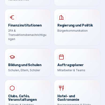
Finanzinstitutionen
Regierung und Politik
2FA &
Bürgerkommunikation
Transaktionsbenachrichtigu
ngen
Bildung und Schulen
Auftragsplaner
Schulen, Eltern, Schüler
Mitarbeiter & Teams
Clubs, Cafés,
Hotel- und
Veranstaltungen
Gastronomie
Tickets & Updates
Reservierungen & Gäste