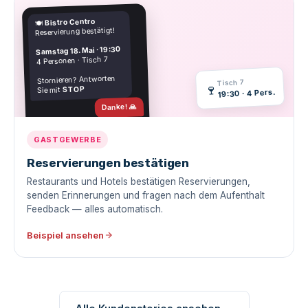
Bistro Centro
🍽️
Reservierung bestätigt!
Samstag 18. Mai · 19:30
4 Personen · Tisch 7
Stornieren? Antworten
Tisch 7
🍷
STOP
Sie mit
19:30 · 4 Pers.
Danke! 🙏
Zugestellt · 1,2s
GASTGEWERBE
Reservierungen bestätigen
Restaurants und Hotels bestätigen Reservierungen,
senden Erinnerungen und fragen nach dem Aufenthalt
Feedback — alles automatisch.
Beispiel ansehen