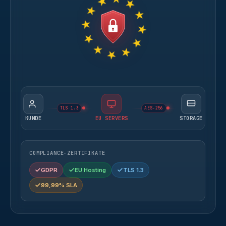
TLS 1.3
AES-256
KUNDE
EU SERVERS
STORAGE
COMPLIANCE-ZERTIFIKATE
GDPR
EU Hosting
TLS 1.3
99,99% SLA