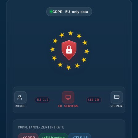
GDPR · EU-only data
TLS 1.3
AES-256
KUNDE
EU SERVERS
STORAGE
COMPLIANCE-ZERTIFIKATE
GDPR
EU Hosting
TLS 1.3