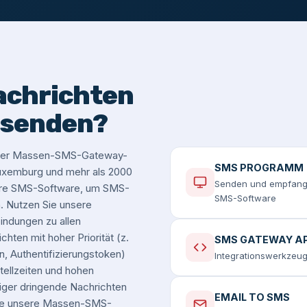
achrichten
 senden?
serer Massen-SMS-Gateway-
SMS PROGRAMM
 Luxemburg und mehr als 2000
Senden und empfange
sere SMS-Software, um SMS-
SMS-Software
 Nutzen Sie unsere
ndungen zu allen
hten mit hoher Priorität (z.
SMS GATEWAY AP
, Authentifizierungstoken)
Integrationswerkzeug
tellzeiten und hohen
iger dringende Nachrichten
EMAIL TO SMS
Sie unsere Massen-SMS-