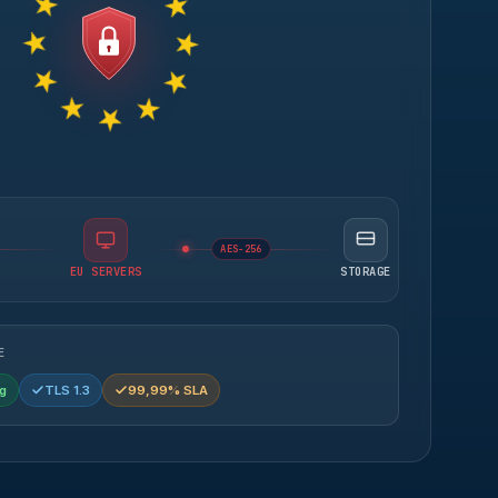
AES-256
EU SERVERS
STORAGE
E
g
TLS 1.3
99,99% SLA