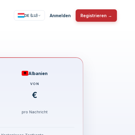
Anmelden
Registrieren →
DE (LU)
Albanien
VON
€
pro Nachricht
Kostenloses Testkonto