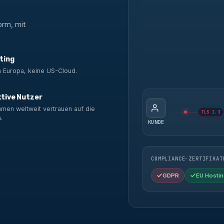
orm, mit
ting
n Europa, keine US-Cloud.
ktive Nutzer
men weltweit vertrauen auf die
TLS 1.3
.
KUNDE
COMPLIANCE-ZERTIFIKAT
GDPR
EU Hostin