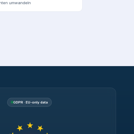
chten umwandeln
GDPR · EU-only data