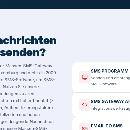
achrichten
 senden?
serer Massen-SMS-Gateway-
SMS PROGRAMM
 Luxemburg und mehr als 2000
Senden und empfange
sere SMS-Software, um SMS-
SMS-Software
 Nutzen Sie unsere
ndungen zu allen
hten mit hoher Priorität (z.
SMS GATEWAY AP
, Authentifizierungstoken)
Integrationswerkzeug
tellzeiten und hohen
iger dringende Nachrichten
EMAIL TO SMS
Sie unsere Massen-SMS-