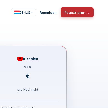
Anmelden
Registrieren →
DE (LU)
Albanien
VON
€
pro Nachricht
Kostenloses Testkonto