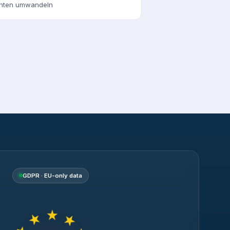
chten umwandeln
GDPR · EU-only data