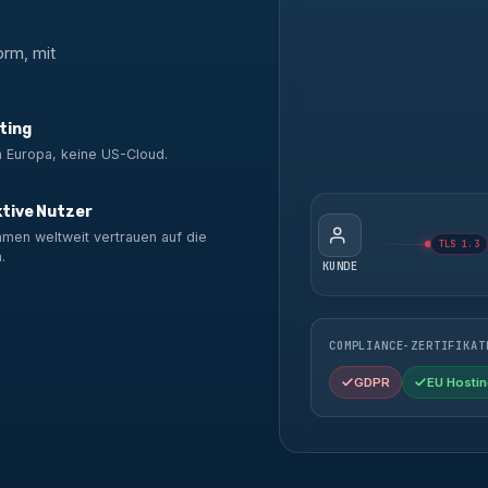
orm, mit
ting
n Europa, keine US-Cloud.
ktive Nutzer
men weltweit vertrauen auf die
TLS 1.3
.
KUNDE
COMPLIANCE-ZERTIFIKAT
GDPR
EU Hostin