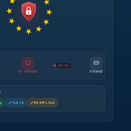
AES-256
EU SERVERS
STORAGE
E
g
TLS 1.3
99,99% SLA