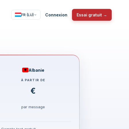
Connexion
Essai gratuit →
FR (LU)
Albanie
À PARTIR DE
€
par message
Compte test gratuit