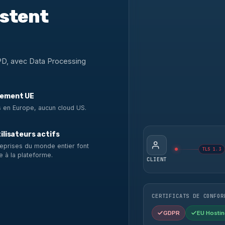
estent
PD, avec Data Processing
ement UE
 en Europe, aucun cloud US.
ilisateurs actifs
eprises du monde entier font
TLS 1.3
e à la plateforme.
CLIENT
CERTIFICATS DE CONFOR
GDPR
EU Hostin