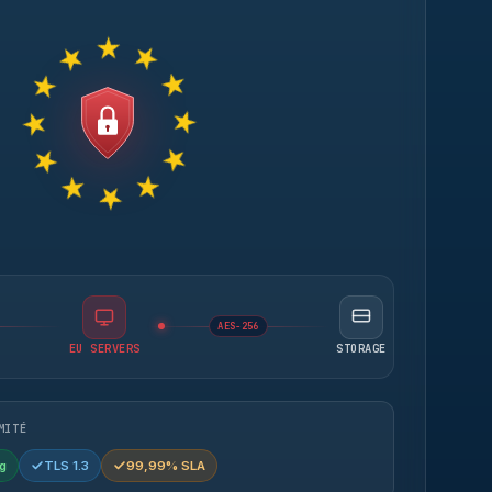
AES-256
EU SERVERS
STORAGE
MITÉ
g
TLS 1.3
99,99% SLA