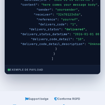
"datetime_utc"
: 
"2026-01-01 00:00:00"
,
"content"
: 
"here comes your message body"
,
"sender"
: 
"yoursender"
,
"receiver"
: 
"32470123456"
,
"reference"
: 
"yourref"
,
"delivery_code"
: 
"1"
,
"delivery_status"
: 
"delivered"
,
"delivery_status_datetime"
: 
"2026-01-01 00:00
"delivery_code_detail"
: 
"10"
,
"delivery_code_detail_description"
: 
"Unknown 
    }
  }
]
EXEMPLE DE PAYLOAD
Support belge
Conforme RGPD