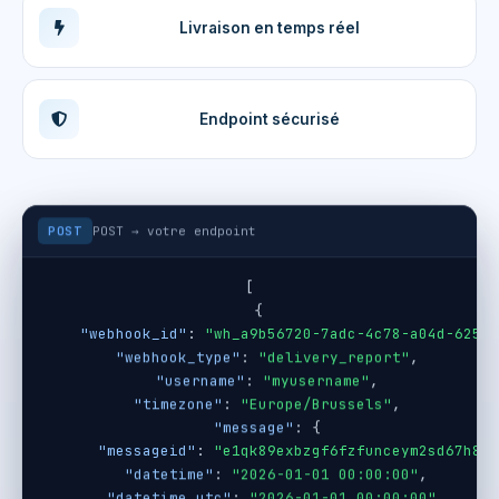
Livraison en temps réel
Endpoint sécurisé
POST
POST → votre endpoint
[
  {
"webhook_id"
: 
"wh_a9b56720-7adc-4c78-a04d-62521
"webhook_type"
: 
"delivery_report"
,
"username"
: 
"myusername"
,
"timezone"
: 
"Europe/Brussels"
,
"message"
: {
"messageid"
: 
"e1qk89exbzgf6fzfunceym2sd67h88"
"datetime"
: 
"2026-01-01 00:00:00"
,