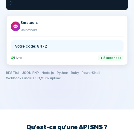
}
Smstools
Maintenant
Votre code: 8472
Livré
< 2 secondes
RESTful · JSON
·
PHP · Node.js · Python · Ruby · PowerShell
·
Webhooks inclus
·
99,99% uptime
Qu'est-ce qu'une API SMS ?