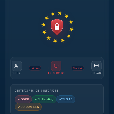
TLS 1.3
AES-256
CLIENT
EU SERVERS
STORAGE
CERTIFICATS DE CONFORMITÉ
GDPR
EU Hosting
TLS 1.3
99,99% SLA