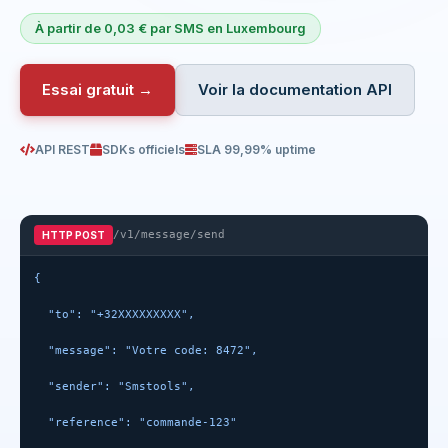
À partir de 0,03 € par SMS en Luxembourg
Essai gratuit →
Voir la documentation API
API REST
SDKs officiels
SLA 99,99% uptime
/v1/message/send
HTTP POST
{
  "to": "+32XXXXXXXXX",
  "message": "Votre code: 8472",
  "sender": "Smstools",
  "reference": "commande-123"