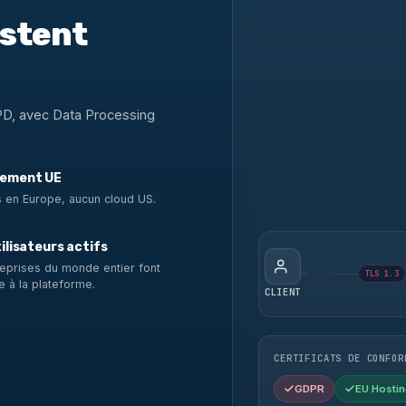
estent
PD, avec Data Processing
ement UE
 en Europe, aucun cloud US.
ilisateurs actifs
eprises du monde entier font
TLS 1.3
e à la plateforme.
CLIENT
CERTIFICATS DE CONFOR
GDPR
EU Hostin