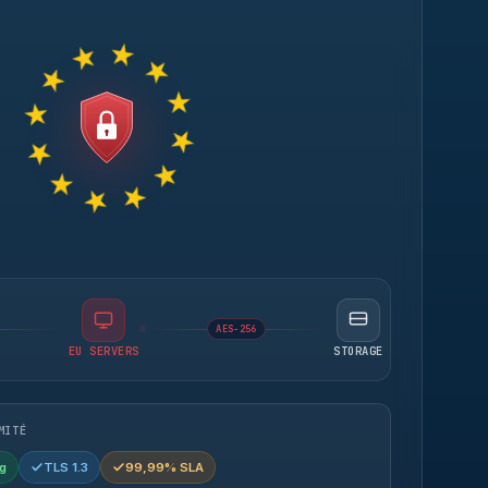
AES-256
EU SERVERS
STORAGE
MITÉ
g
TLS 1.3
99,99% SLA