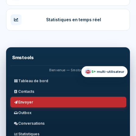
Statistiques en temps réel
Smstools
Bienvenue — Smstools !
5+
multi-utilisateur
Tableau de bord
Contacts
Envoyer
Outbox
Conversations
Statistiques