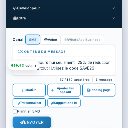
Développeur
Extra
Canal:
SMS
Voice
WhatsApp Business
CONTENU DU MESSAGE
Bonjour, aujourd'hui seulement : 25% de réduction
99,9%
uptime
sur tout ! Utilisez le code SAVE26
67 / 160 caractères
1 message
Ajouter lien
Modèle
Landing page
opt-out
Personnaliser
Suggestions IA
Planifier SMS
ENVOYER