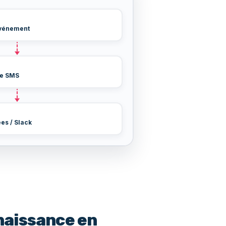
Événement
ie SMS
es / Slack
aissance en