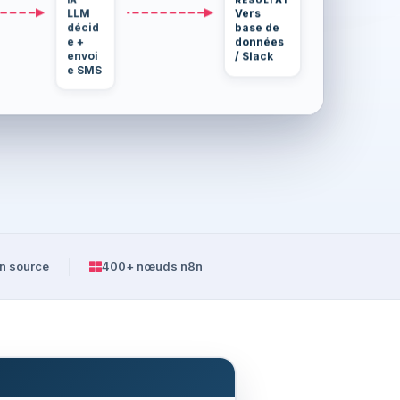
LLM
Vers
décid
base de
e +
données
envoi
/ Slack
e SMS
n source
400+ nœuds n8n