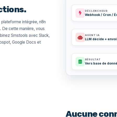
ctions.
DÉCLENCHEUR
Webhook / Cron / 
 plateforme intégrée, n8n
é. De cette manière, vous
ombinez Smstools avec Slack,
AGENT IA
LLM décide + envo
ubspot, Google Docs et
RÉSULTAT
Vers base de donné
Aucune conn