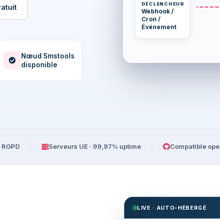
DÉCLENCHEUR
atuit
Webhook /
Cron /
Événement
Nœud Smstools
disponible
 RGPD
Serveurs UE · 99,97% uptime
Compatible ope
LIVE · AUTO-HÉBERGÉ