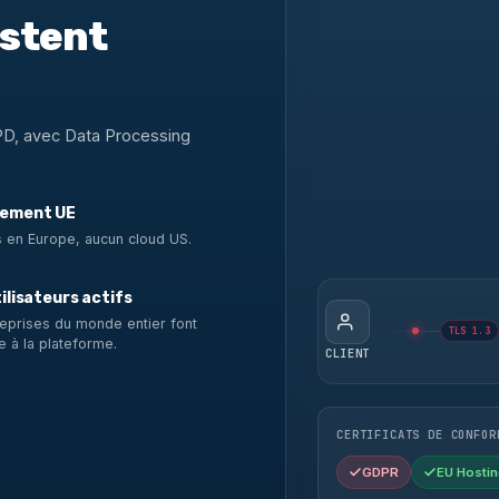
estent
PD, avec Data Processing
ement UE
 en Europe, aucun cloud US.
ilisateurs actifs
eprises du monde entier font
TLS 1.3
e à la plateforme.
CLIENT
CERTIFICATS DE CONFOR
GDPR
EU Hostin