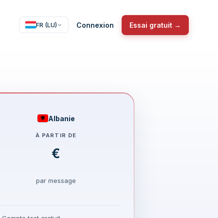
Connexion
Essai gratuit →
FR (LU)
Albanie
À PARTIR DE
€
par message
Compte test gratuit