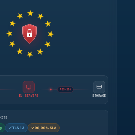
AES-256
EU SERVERS
STORAGE
MITÉ
g
TLS 1.3
99,99% SLA