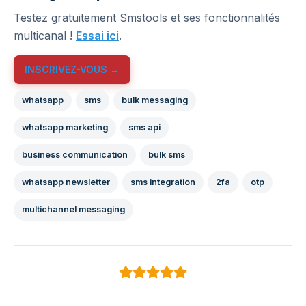
Testez gratuitement Smstools et ses fonctionnalités
multicanal !
Essai ici
.
INSCRIVEZ-VOUS →
whatsapp
sms
bulk messaging
whatsapp marketing
sms api
business communication
bulk sms
whatsapp newsletter
sms integration
2fa
otp
multichannel messaging