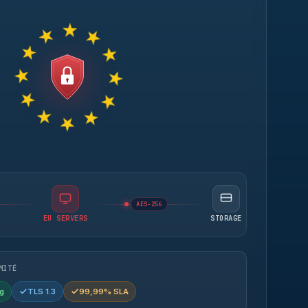
AES-256
EU SERVERS
STORAGE
MITÉ
g
TLS 1.3
99,99% SLA