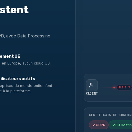
estent
PD, avec Data Processing
ement UE
 en Europe, aucun cloud US.
ilisateurs actifs
eprises du monde entier font
TLS 1.3
e à la plateforme.
CLIENT
CERTIFICATS DE CONFOR
GDPR
EU Hostin