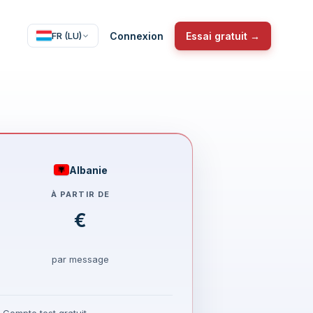
Connexion
Essai gratuit →
FR (LU)
Albanie
À PARTIR DE
€
par message
Compte test gratuit