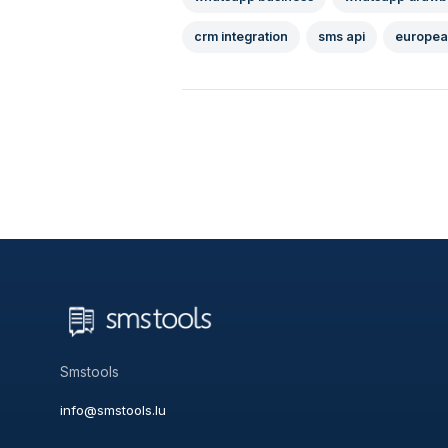
crm integration
sms api
europea
Smstools
info@smstools.lu