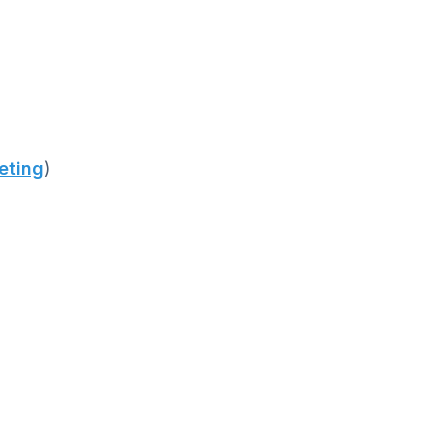
eting
)