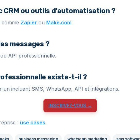
c CRM ou outils d’automatisation ?
ces comme
Zapier
ou
Make.com
.
 des messages ?
e ou API professionnelle.
rofessionnelle existe-t-il ?
-un incluant SMS, WhatsApp, API et intégrations.
INSCRIVEZ-VOUS →
eprise :
use cases
.
acks
business messaging
whatsapp marketing
sms softwa