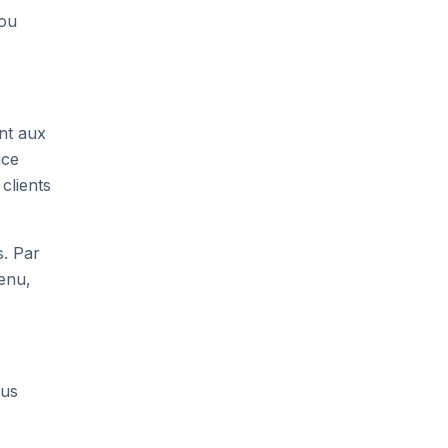
 ou
nt aux
ice
clients
s. Par
menu,
ous