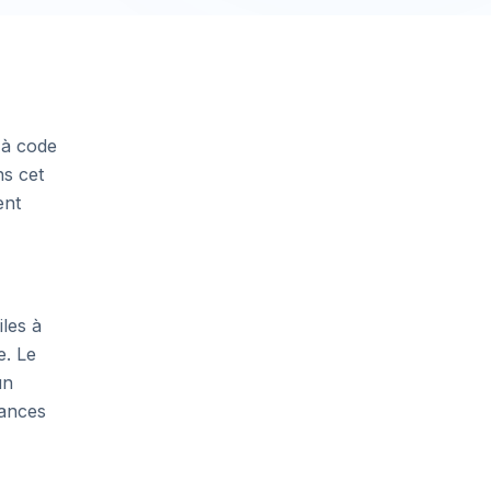
 à code
ns cet
ent
les à
e. Le
un
hances