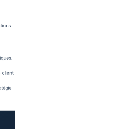
ctions
iques.
 client
atégie