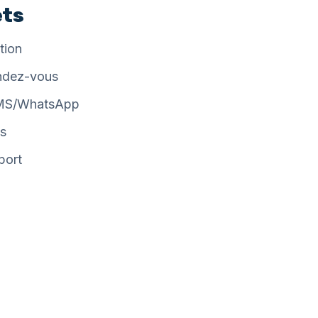
ets
tion
ndez-vous
SMS/WhatsApp
s
port