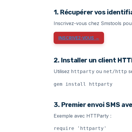
1. Récupérer vos identifi
Inscrivez-vous chez Smstools pour
INSCRIVEZ-VOUS →
2. Installer un client HT
Utilisez
ou
se
httparty
net/http
gem install httparty
3. Premier envoi SMS av
Exemple avec HTTParty :
require 'httparty'
