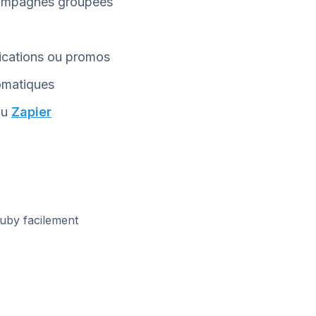
mpagnes groupées
fications ou promos
omatiques
ou
Zapier