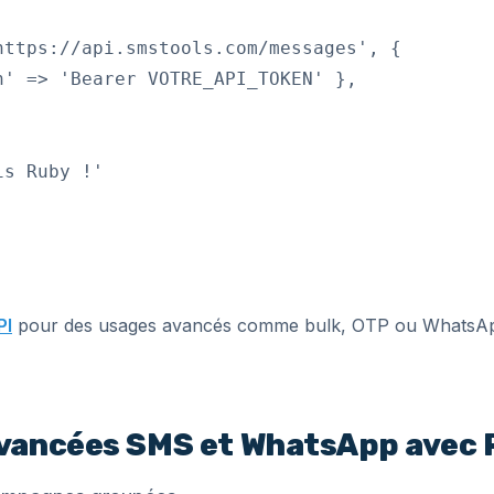
ttps://api.smstools.com/messages', {

' => 'Bearer VOTRE_API_TOKEN' },

s Ruby !'

PI
pour des usages avancés comme bulk, OTP ou WhatsA
vancées SMS et WhatsApp avec 