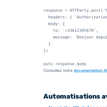
response = HTTParty.post('h
  headers: { 'Authorization
  body: {

    to: '+33612345678',

    message: 'Bonjour depui
  }

})

Consultez notre
documentation A
Automatisations a