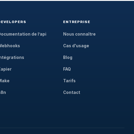
DEVELOPERS
ENTREPRISE
Documentation de l’api
Nous connaître
Webhooks
Cas d'usage
Intégrations
Blog
Zapier
FAQ
Make
Tarifs
n8n
Contact