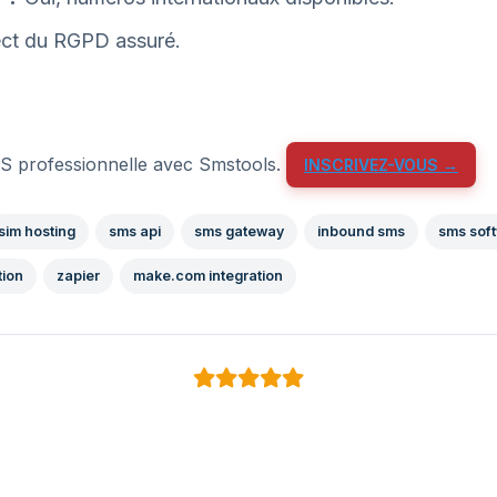
ct du RGPD assuré.
MS professionnelle avec Smstools.
INSCRIVEZ-VOUS →
sim hosting
sms api
sms gateway
inbound sms
sms sof
ion
zapier
make.com integration