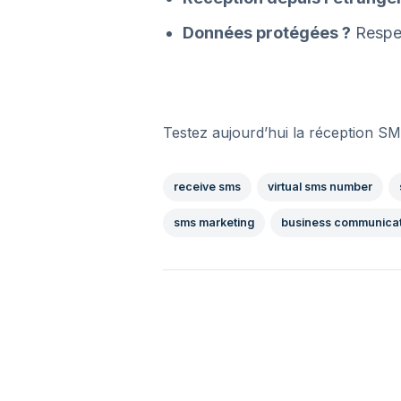
Données protégées ?
Respe
Testez aujourd’hui la réception S
receive sms
virtual sms number
sms marketing
business communicat