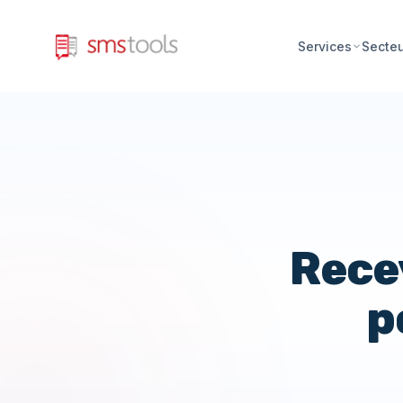
Services
Secte
Rece
p