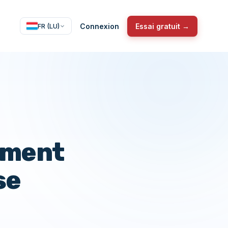
Connexion
Essai gratuit →
FR (LU)
ement
se