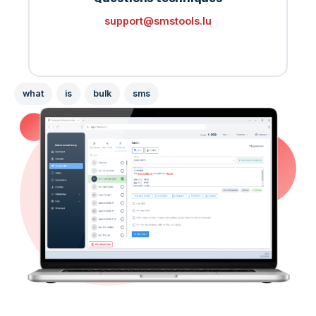
support@smstools.lu
what
is
bulk
sms