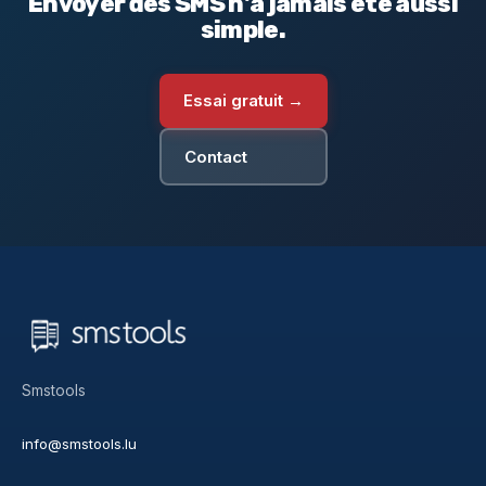
Envoyer des SMS n'a jamais été aussi
simple.
Essai gratuit →
Contact
Smstools
info@smstools.lu