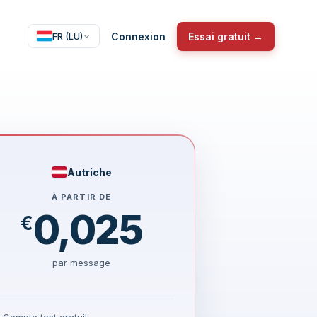
Connexion
Essai gratuit →
FR (LU)
Autriche
À PARTIR DE
0,025
€
par message
Compte test gratuit