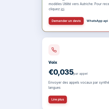
modèles Utilité vers Autriche. Pour rece
cliquez
ici
.
Demander un devis
WhatsApp api
Voix
€0,035
par appel
Envoyer des appels vocaux par synthè
langues
Lire plus