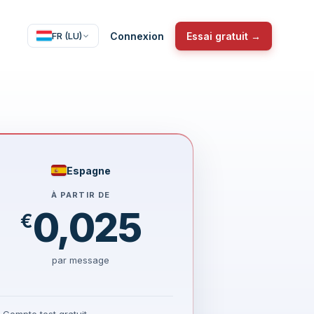
Connexion
Essai gratuit →
FR (LU)
Espagne
À PARTIR DE
0,025
€
par message
Compte test gratuit