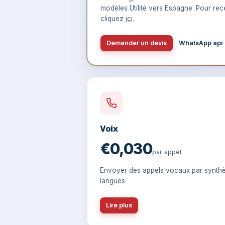
modèles Utilité vers Espagne. Pour rece
cliquez
ici
.
Demander un devis
WhatsApp api
Voix
€0,030
par appel
Envoyer des appels vocaux par synthè
langues
Lire plus