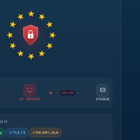
AES-256
EU SERVERS
STORAGE
MITÉ
g
TLS 1.3
99,99% SLA