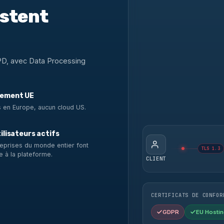
estent
PD, avec Data Processing
ement UE
 en Europe, aucun cloud US.
ilisateurs actifs
eprises du monde entier font
TLS 1.3
e à la plateforme.
CLIENT
CERTIFICATS DE CONFOR
GDPR
EU Hostin