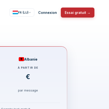
Connexion
Essai gratuit →
FR (LU)
Albanie
À PARTIR DE
€
par message
Compte test gratuit